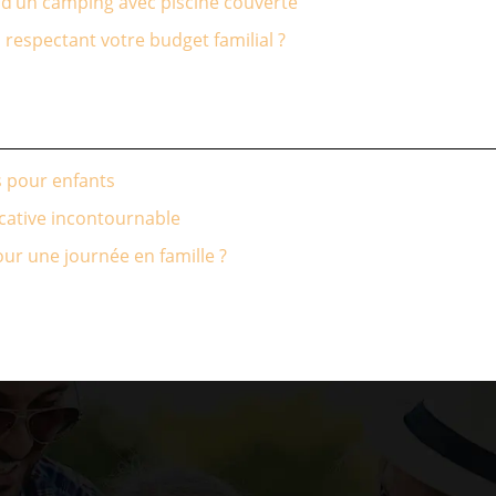
s d’un camping avec piscine couverte
respectant votre budget familial ?
s pour enfants
ucative incontournable
pour une journée en famille ?