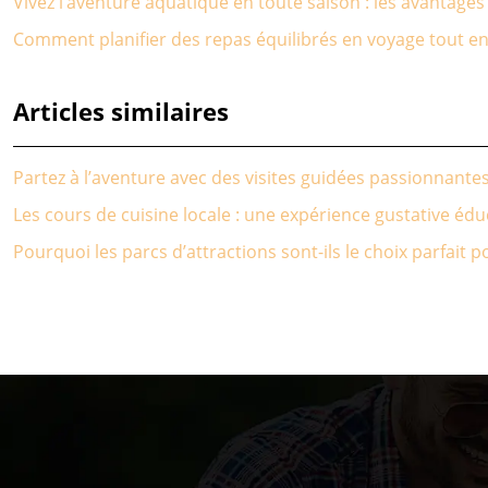
Vivez l’aventure aquatique en toute saison : les avantage
Comment planifier des repas équilibrés en voyage tout en 
Articles similaires
Partez à l’aventure avec des visites guidées passionnante
Les cours de cuisine locale : une expérience gustative éd
Pourquoi les parcs d’attractions sont-ils le choix parfait 